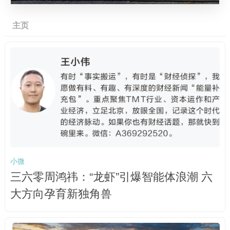
主页
小微
三六零周鸿祎：“龙虾”引爆智能体浪潮 六
大方向孕育新独角兽