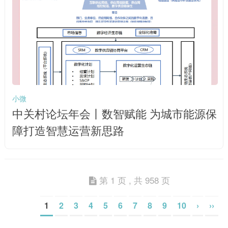
小微
中关村论坛年会丨数智赋能 为城市能源保
障打造智慧运营新思路
第 1 页 , 共 958 页
1
2
3
4
5
6
7
8
9
10
›
››