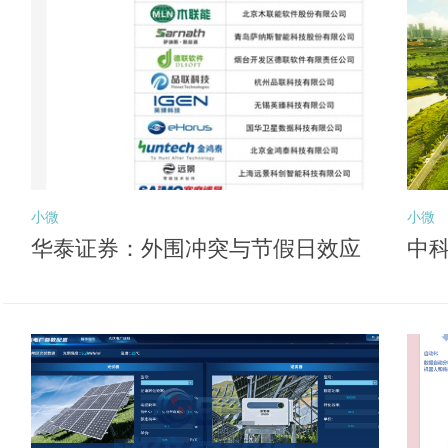
小微
小微
华泰证券：外围冲突与节假日效应
中科
或压制风险偏好 关注后续向盈利锚
深
切换