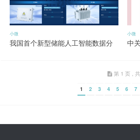
小微
小微
我国首个新型储能人工智能数据分
中
析平台投用
能
第 1 页 , 共
1
2
3
4
5
6
7