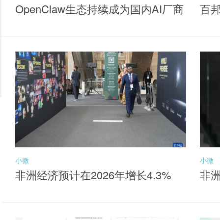
OpenClaw生态持续成为国内AI厂商
百
落地核心抓手，聚焦同类产品最低
牌
费率档的港股通互联网ETF华夏（5
20910）布局机会
小微
小微
非洲经济预计在2026年增长4.3%
非洲
元