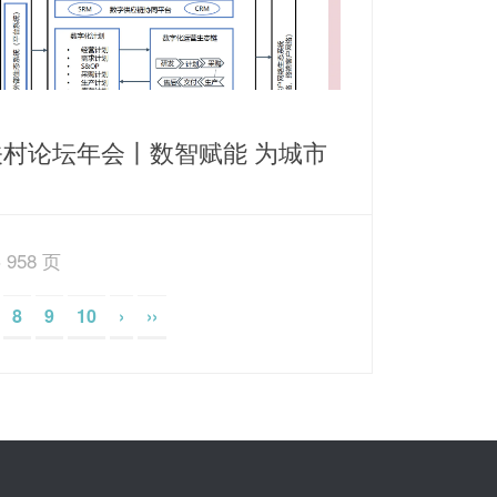
关村论坛年会丨数智赋能 为城市
源保障打造智慧运营新思路
 958 页
8
9
10
›
››