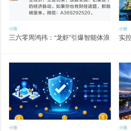
小微
小微
三六零周鸿祎：“龙虾”引爆智能体浪
实
潮 六大方向孕育新独角兽
经
小微
小微