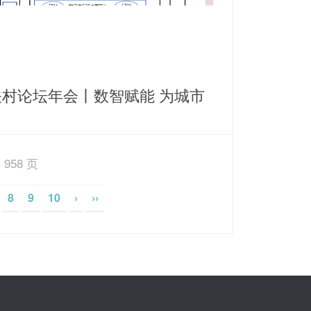
关村论坛年会丨数智赋能 为城市
源保障打造智慧运营新思路
 958 页
8
9
10
›
››