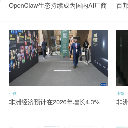
OpenClaw生态持续成为国内AI厂商
百
落地核心抓手，聚焦同类产品最低
牌
费率档的港股通互联网ETF华夏（5
20910）布局机会
小微
小微
非洲经济预计在2026年增长4.3%
非洲
元