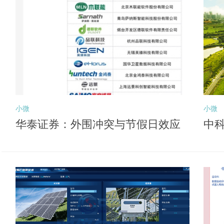
小微
小微
华泰证券：外围冲突与节假日效应
中科
或压制风险偏好 关注后续向盈利锚
深
切换