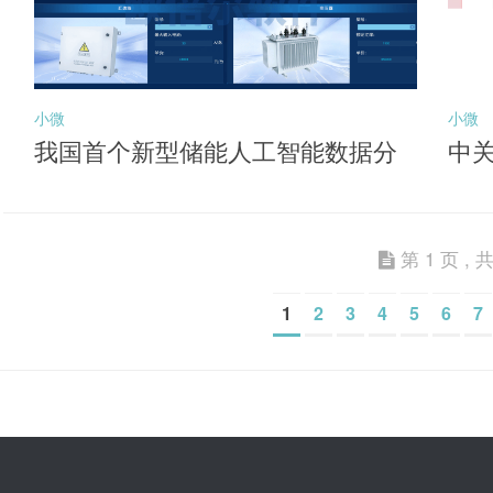
小微
小微
我国首个新型储能人工智能数据分
中
析平台投用
能
第 1 页 , 共
1
2
3
4
5
6
7