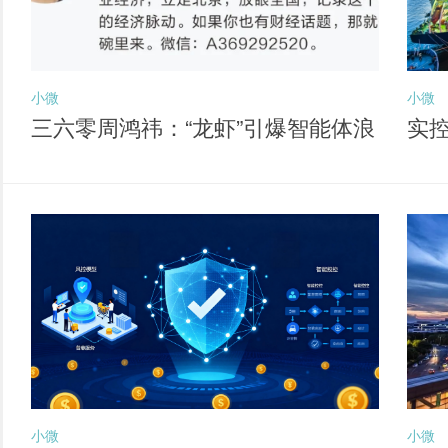
小微
小微
三六零周鸿祎：“龙虾”引爆智能体浪
实
潮 六大方向孕育新独角兽
经
小微
小微