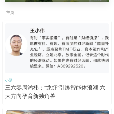
主页
小微
三六零周鸿祎：“龙虾”引爆智能体浪潮 六
大方向孕育新独角兽