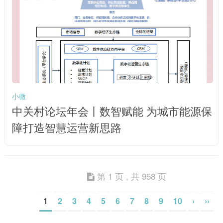
小微
中关村论坛年会丨数智赋能 为城市能源保
障打造智慧运营新思路
第 1 页 , 共 958 页
1
2
3
4
5
6
7
8
9
10
›
››