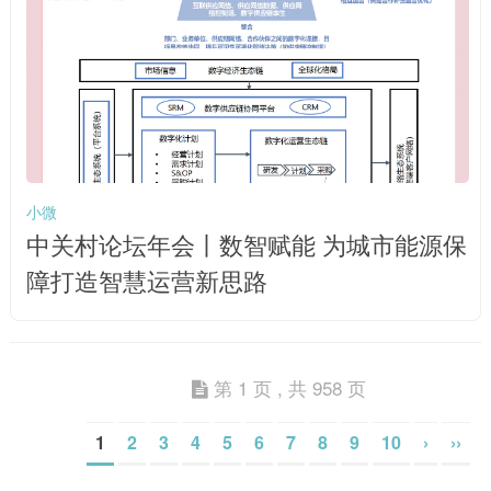
小微
中关村论坛年会丨数智赋能 为城市能源保
障打造智慧运营新思路
第 1 页 , 共 958 页
1
2
3
4
5
6
7
8
9
10
›
››