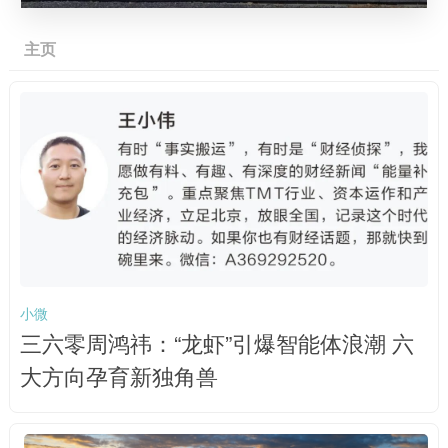
主页
小微
三六零周鸿祎：“龙虾”引爆智能体浪潮 六
大方向孕育新独角兽