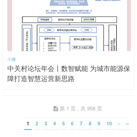
小微
中关村论坛年会丨数智赋能 为城市能源保
障打造智慧运营新思路
第 1 页 , 共 958 页
1
2
3
4
5
6
7
8
9
10
›
››