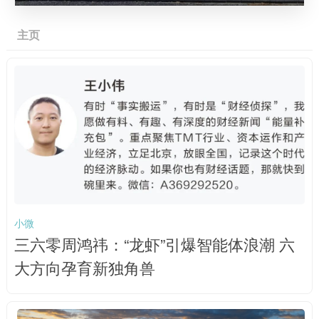
主页
小微
三六零周鸿祎：“龙虾”引爆智能体浪潮 六
大方向孕育新独角兽