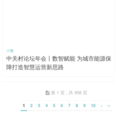
小微
中关村论坛年会丨数智赋能 为城市能源保
障打造智慧运营新思路
第 1 页 , 共 958 页
1
2
3
4
5
6
7
8
9
10
›
››