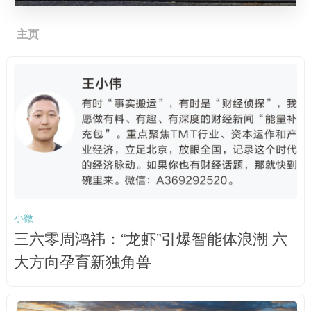
主页
小微
三六零周鸿祎：“龙虾”引爆智能体浪潮 六
大方向孕育新独角兽