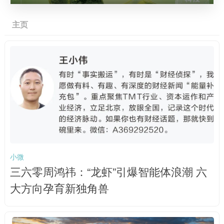
主页
小微
三六零周鸿祎：“龙虾”引爆智能体浪潮 六
大方向孕育新独角兽