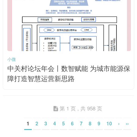
小微
中关村论坛年会丨数智赋能 为城市能源保
障打造智慧运营新思路
第 1 页 , 共 958 页
1
2
3
4
5
6
7
8
9
10
›
››