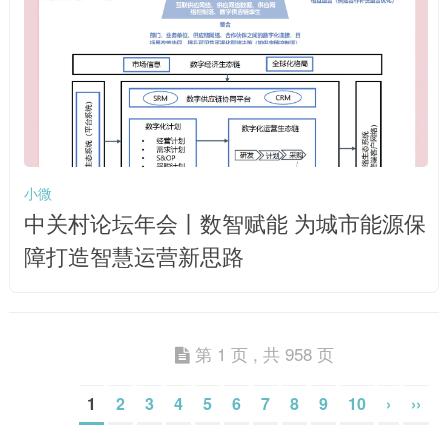
小微
中关村论坛年会丨数智赋能 为城市能源保
障打造智慧运营新思路
第 1 页 , 共 958 页
1
2
3
4
5
6
7
8
9
10
›
››