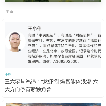
主页
小微
三六零周鸿祎：“龙虾”引爆智能体浪潮 六
大方向孕育新独角兽