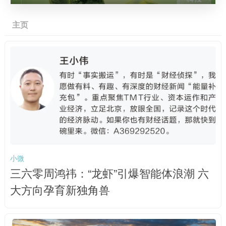
主页
小微
三六零周鸿祎：“龙虾”引爆智能体浪潮 六
大方向孕育新独角兽