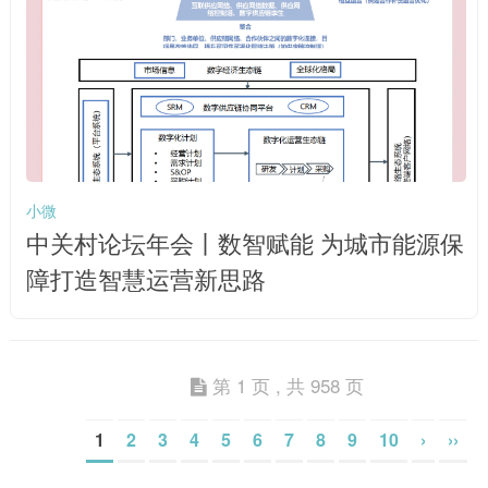
小微
中关村论坛年会丨数智赋能 为城市能源保
障打造智慧运营新思路
第 1 页 , 共 958 页
1
2
3
4
5
6
7
8
9
10
›
››