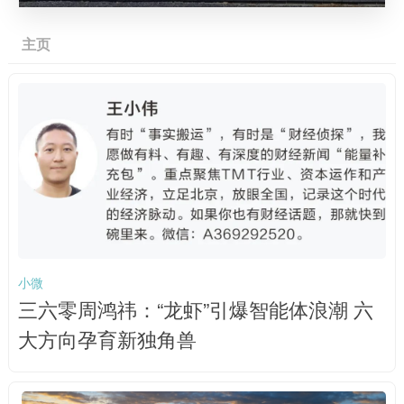
主页
小微
三六零周鸿祎：“龙虾”引爆智能体浪潮 六
大方向孕育新独角兽