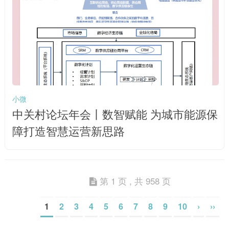
小微
中关村论坛年会丨数智赋能 为城市能源保
障打造智慧运营新思路
第 1 页 , 共 958 页
1
2
3
4
5
6
7
8
9
10
›
››