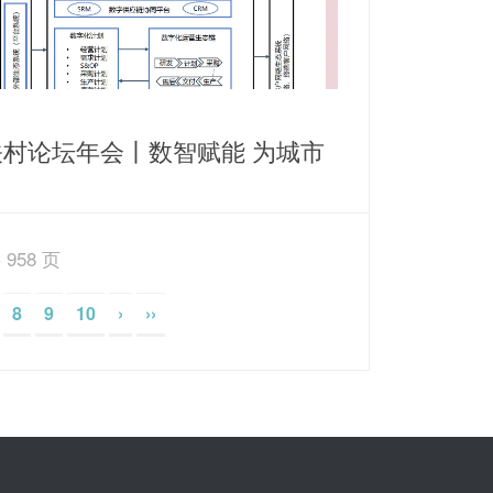
关村论坛年会丨数智赋能 为城市
源保障打造智慧运营新思路
 958 页
8
9
10
›
››