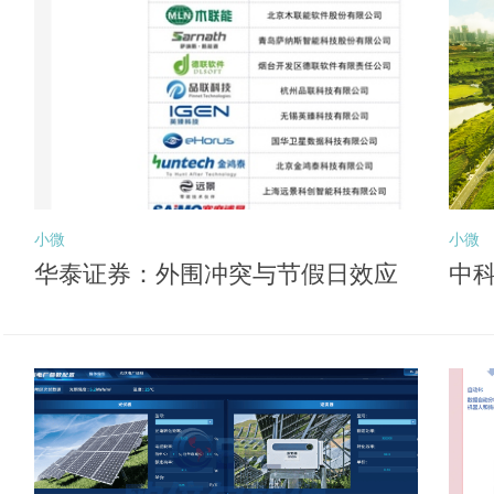
小微
小微
华泰证券：外围冲突与节假日效应
中科
或压制风险偏好 关注后续向盈利锚
深
切换