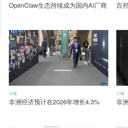
OpenClaw生态持续成为国内AI厂商
百
落地核心抓手，聚焦同类产品最低
牌
费率档的港股通互联网ETF华夏（5
20910）布局机会
小微
小微
非洲经济预计在2026年增长4.3%
非洲
元