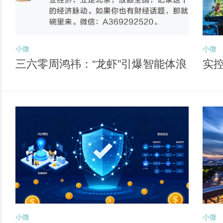
小微
小微
三六零周鸿祎：“龙虾”引爆智能体浪
实
潮 六大方向孕育新独角兽
经
小微
小微