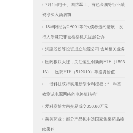
7月1日电子、国防军工、有色金属等行业融
资净买入额居前
18华阳经贸CP001等2只债券违约进展：发
行人涉嫌犯罪被检察机关提起公诉
润建股份等投资成立能源公司 含AI相关业务
医药板块大涨，关注恒生创新药ETF（1593
16）、医药ETF（512010）等投资价值
一博科技获得实用新型专利授权：“一种高
效测试电源网络的电路板结构”
爱科赛博大宗交易成交350.60万元
莱美药业：部分产品拟中选国家集采药品接
续采购