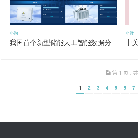
小微
小微
我国首个新型储能人工智能数据分
中
析平台投用
能
第 1 页 , 共
1
2
3
4
5
6
7