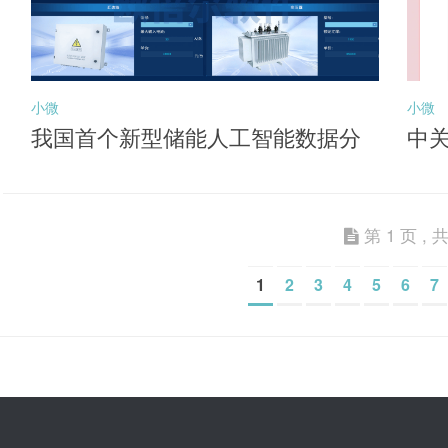
小微
小微
我国首个新型储能人工智能数据分
中
析平台投用
能
第 1 页 , 共
1
2
3
4
5
6
7