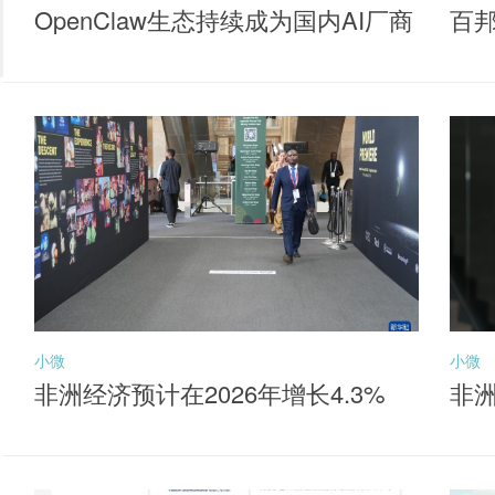
OpenClaw生态持续成为国内AI厂商
百
落地核心抓手，聚焦同类产品最低
牌
费率档的港股通互联网ETF华夏（5
20910）布局机会
小微
小微
非洲经济预计在2026年增长4.3%
非洲
元