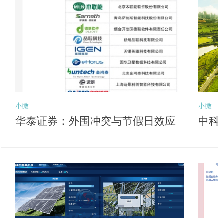
小微
小微
华泰证券：外围冲突与节假日效应
中科
或压制风险偏好 关注后续向盈利锚
深
切换