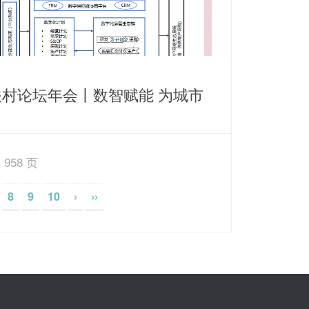
关村论坛年会丨数智赋能 为城市
源保障打造智慧运营新思路
 958 页
8
9
10
›
››