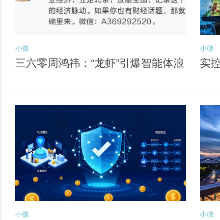
小微
小微
三六零周鸿祎：“龙虾”引爆智能体浪
实
潮 六大方向孕育新独角兽
经
小微
小微