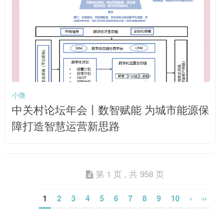
小微
中关村论坛年会丨数智赋能 为城市能源保
障打造智慧运营新思路
第 1 页 , 共 958 页
1
2
3
4
5
6
7
8
9
10
›
››