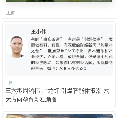
主页
小微
三六零周鸿祎：“龙虾”引爆智能体浪潮 六
大方向孕育新独角兽