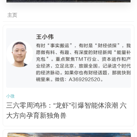
主页
小微
三六零周鸿祎：“龙虾”引爆智能体浪潮 六
大方向孕育新独角兽