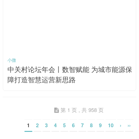
小微
中关村论坛年会丨数智赋能 为城市能源保
障打造智慧运营新思路
第 1 页 , 共 958 页
1
2
3
4
5
6
7
8
9
10
›
››