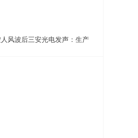
控人风波后三安光电发声：生产
营正常，高管斥资千万增持护盘