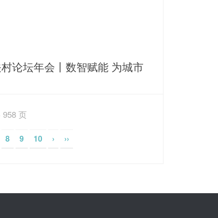
关村论坛年会丨数智赋能 为城市
源保障打造智慧运营新思路
 958 页
8
9
10
›
››