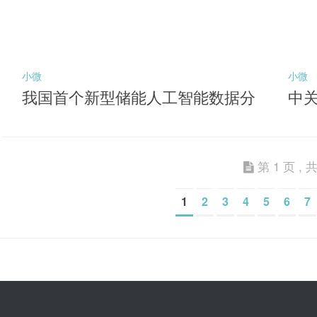
小微
小微
我国首个新型储能人工智能数据分
中
析平台投用
能
第 1 页 , 共
1
2
3
4
5
6
7