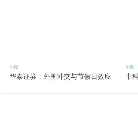
小微
小微
华泰证券：外围冲突与节假日效应
中科
或压制风险偏好 关注后续向盈利锚
深
切换