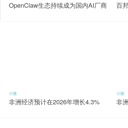
OpenClaw生态持续成为国内AI厂商
百
落地核心抓手，聚焦同类产品最低
牌
费率档的港股通互联网ETF华夏（5
20910）布局机会
小微
小微
非洲经济预计在2026年增长4.3%
非洲
元