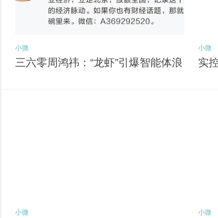
小微
小微
三六零周鸿祎：“龙虾”引爆智能体浪
实
潮 六大方向孕育新独角兽
经
小微
小微