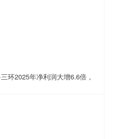
三环2025年净利润大增6.6倍，
耕稀土永磁主业谋划纵横发展