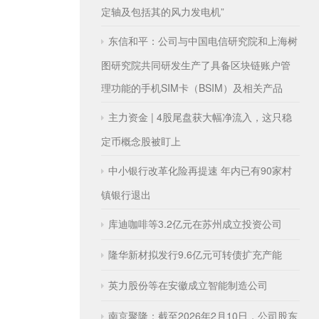
定轴及包括其的风力发电机”
东信和平：公司与中国电信研究院和上海树
图研究院共同研发生产了具备区块链账户管
理功能的手机SIM卡（BSIM）及相关产品
主力资金 | 4股尾盘获大幅净流入，这只稳
定币概念股被盯上
中小银行改革化险再提速 年内已有90家村
镇银行退出
库迪咖啡等3.2亿元在苏州成立投资公司
隆华新材拟发行9.6亿元可转债扩充产能
英力股份等在安徽成立智能制造公司
南京聚隆：截至2026年2月10日，公司股东