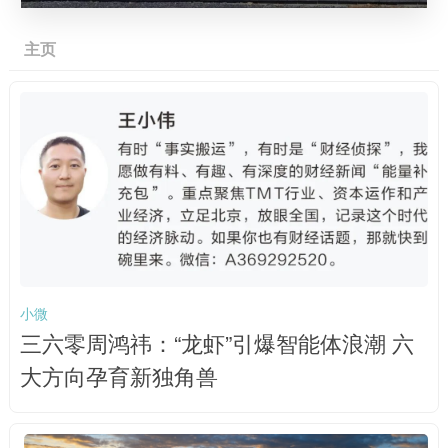
主页
小微
三六零周鸿祎：“龙虾”引爆智能体浪潮 六
大方向孕育新独角兽