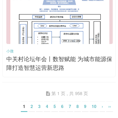
小微
中关村论坛年会丨数智赋能 为城市能源保
障打造智慧运营新思路
第 1 页 , 共 958 页
1
2
3
4
5
6
7
8
9
10
›
››