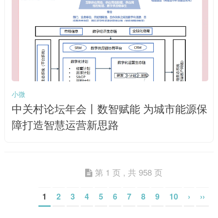
小微
中关村论坛年会丨数智赋能 为城市能源保
障打造智慧运营新思路
第 1 页 , 共 958 页
1
2
3
4
5
6
7
8
9
10
›
››