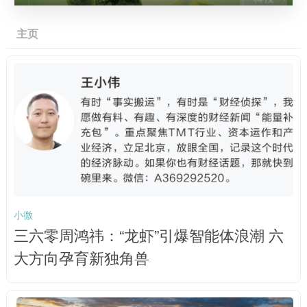
主页
小微
三六零周鸿祎：“龙虾”引爆智能体浪潮 六
大方向孕育新独角兽