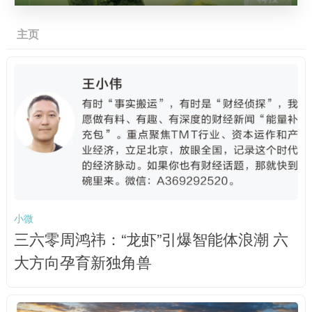
主页
小微
三六零周鸿祎：“龙虾”引爆智能体浪潮 六
大方向孕育新独角兽