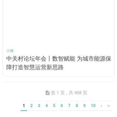
小微
中关村论坛年会丨数智赋能 为城市能源保
障打造智慧运营新思路
第 1 页 , 共 958 页
1
2
3
4
5
6
7
8
9
10
›
››