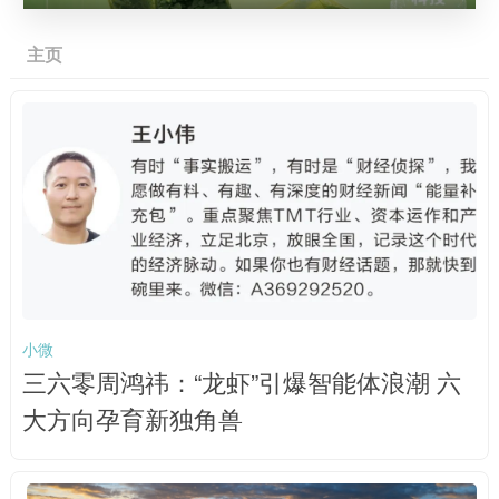
主页
小微
三六零周鸿祎：“龙虾”引爆智能体浪潮 六
大方向孕育新独角兽