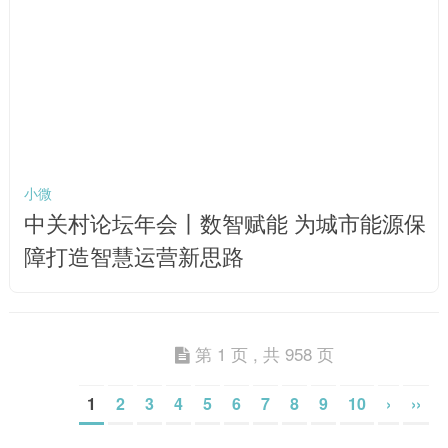
小微
中关村论坛年会丨数智赋能 为城市能源保
障打造智慧运营新思路
第 1 页 , 共 958 页
1
2
3
4
5
6
7
8
9
10
›
››