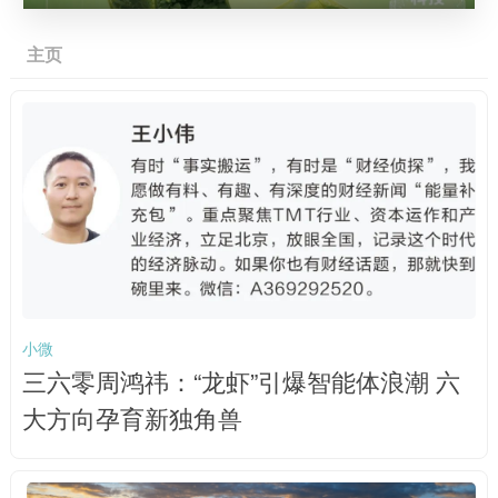
主页
小微
三六零周鸿祎：“龙虾”引爆智能体浪潮 六
大方向孕育新独角兽