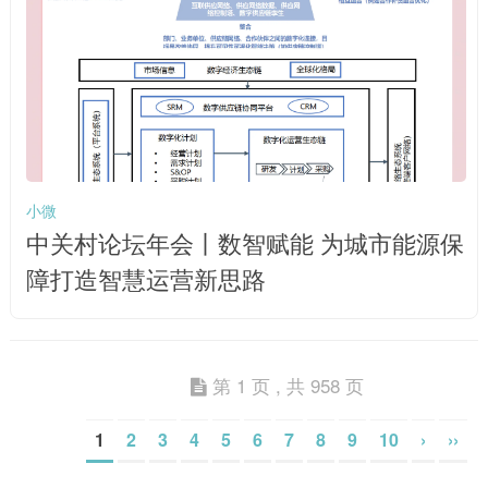
小微
中关村论坛年会丨数智赋能 为城市能源保
障打造智慧运营新思路
第 1 页 , 共 958 页
1
2
3
4
5
6
7
8
9
10
›
››