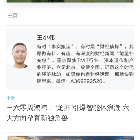
主页
小微
三六零周鸿祎：“龙虾”引爆智能体浪潮 六
大方向孕育新独角兽