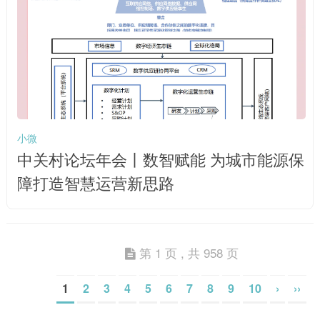
小微
中关村论坛年会丨数智赋能 为城市能源保
障打造智慧运营新思路
第 1 页 , 共 958 页
1
2
3
4
5
6
7
8
9
10
›
››