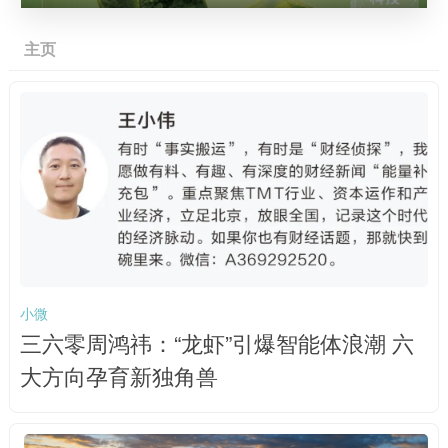
主页
小微
三六零周鸿祎：“龙虾”引爆智能体浪潮 六
大方向孕育新独角兽