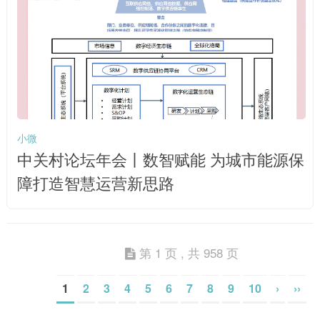
小微
中关村论坛年会丨数智赋能 为城市能源保
障打造智慧运营新思路
第 1 页 , 共 958 页
1
2
3
4
5
6
7
8
9
10
›
››