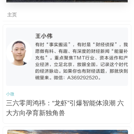
主页
小微
三六零周鸿祎：“龙虾”引爆智能体浪潮 六
大方向孕育新独角兽