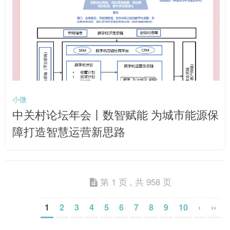
小微
中关村论坛年会丨数智赋能 为城市能源保
障打造智慧运营新思路
第 1 页 , 共 958 页
1
2
3
4
5
6
7
8
9
10
›
››