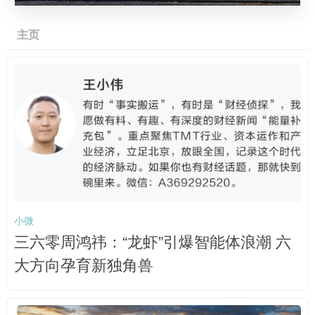
主页
小微
三六零周鸿祎：“龙虾”引爆智能体浪潮 六
大方向孕育新独角兽