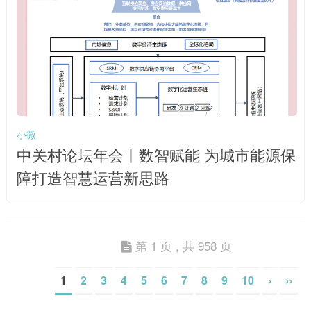
小微
中关村论坛年会丨数智赋能 为城市能源保
障打造智慧运营新思路
第 1 页 , 共 958 页
1
2
3
4
5
6
7
8
9
10
›
››