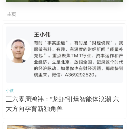
主页
小微
三六零周鸿祎：“龙虾”引爆智能体浪潮 六
大方向孕育新独角兽