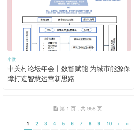
小微
中关村论坛年会丨数智赋能 为城市能源保
障打造智慧运营新思路
第 1 页 , 共 958 页
1
2
3
4
5
6
7
8
9
10
›
››