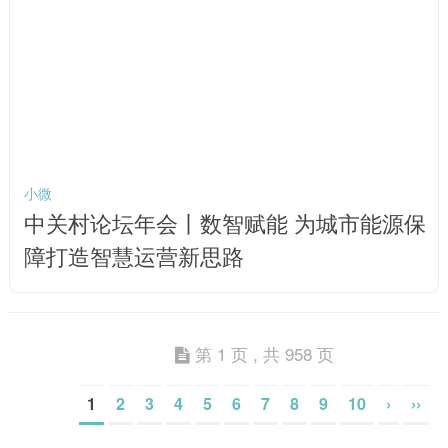
小微
中关村论坛年会丨数智赋能 为城市能源保
障打造智慧运营新思路
第 1 页 , 共 958 页
1
2
3
4
5
6
7
8
9
10
›
››