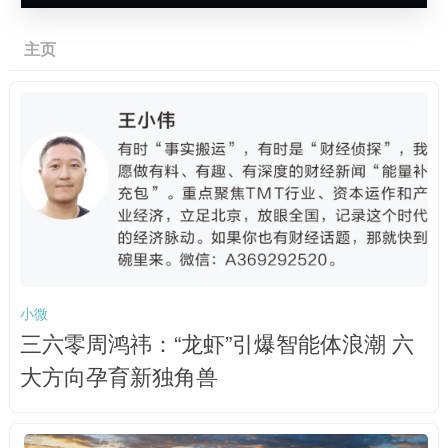
主页
小微
三六零周鸿祎：“龙虾”引爆智能体浪潮 六
大方向孕育新独角兽