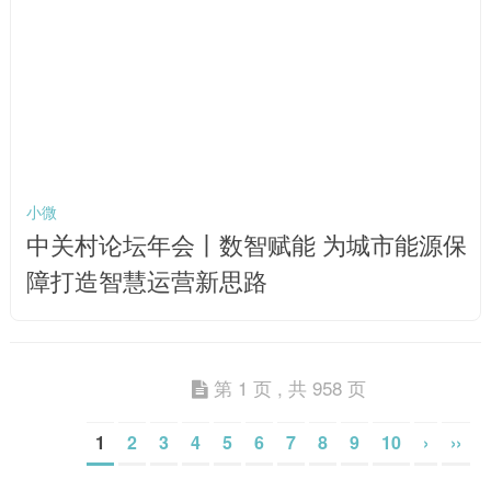
小微
中关村论坛年会丨数智赋能 为城市能源保
障打造智慧运营新思路
第 1 页 , 共 958 页
1
2
3
4
5
6
7
8
9
10
›
››