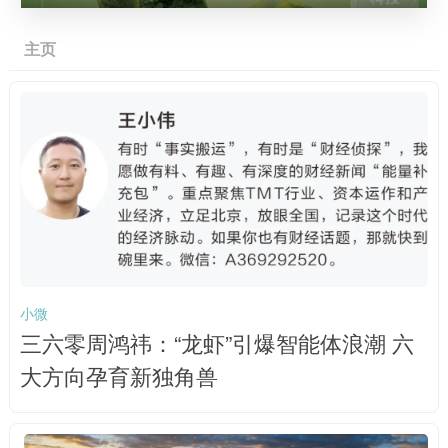
主页
小微
三六零周鸿祎：“龙虾”引爆智能体浪潮 六
大方向孕育新独角兽