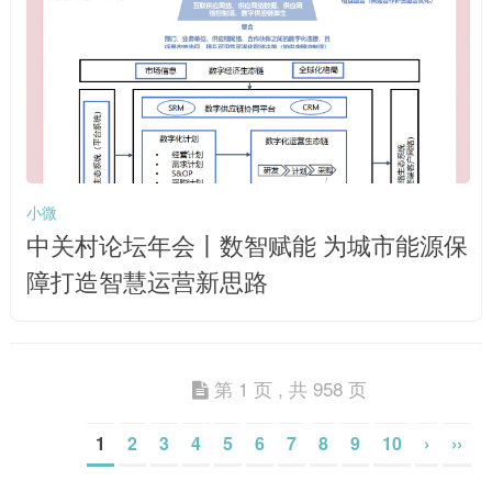
小微
中关村论坛年会丨数智赋能 为城市能源保
障打造智慧运营新思路
第 1 页 , 共 958 页
1
2
3
4
5
6
7
8
9
10
›
››