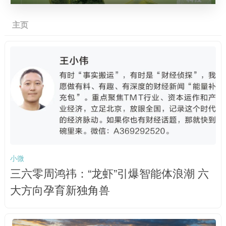
主页
小微
三六零周鸿祎：“龙虾”引爆智能体浪潮 六
大方向孕育新独角兽