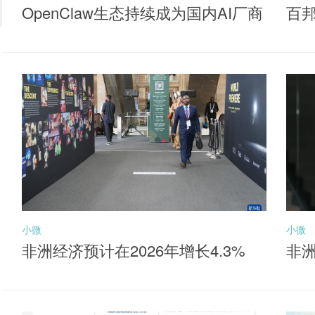
OpenClaw生态持续成为国内AI厂商
百
落地核心抓手，聚焦同类产品最低
牌
费率档的港股通互联网ETF华夏（5
20910）布局机会
小微
小微
非洲经济预计在2026年增长4.3%
非洲
元