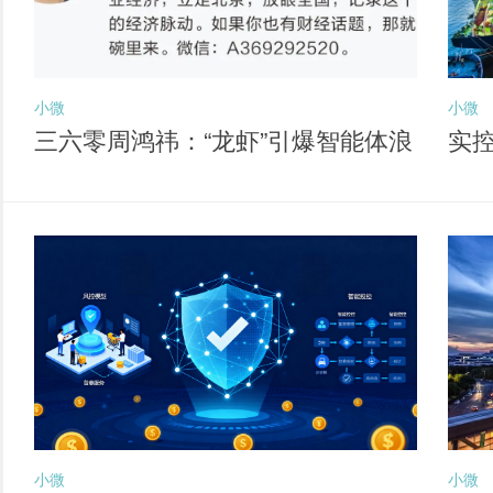
小微
小微
三六零周鸿祎：“龙虾”引爆智能体浪
实
潮 六大方向孕育新独角兽
经
小微
小微