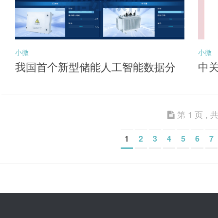
小微
小微
我国首个新型储能人工智能数据分
中
析平台投用
能
第 1 页 , 共
1
2
3
4
5
6
7