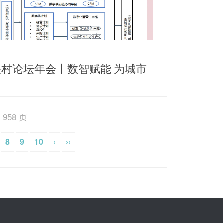
关村论坛年会丨数智赋能 为城市
源保障打造智慧运营新思路
 958 页
8
9
10
›
››