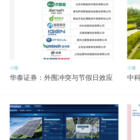
小微
小微
华泰证券：外围冲突与节假日效应
中科
或压制风险偏好 关注后续向盈利锚
深
切换