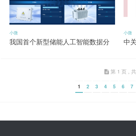
小微
小微
我国首个新型储能人工智能数据分
中
析平台投用
能
第 1 页 , 共
1
2
3
4
5
6
7