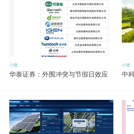
小微
小微
华泰证券：外围冲突与节假日效应
中科
或压制风险偏好 关注后续向盈利锚
深
切换