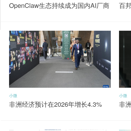
OpenClaw生态持续成为国内AI厂商
百
落地核心抓手，聚焦同类产品最低
牌
费率档的港股通互联网ETF华夏（5
20910）布局机会
小微
小微
非洲经济预计在2026年增长4.3%
非洲
元