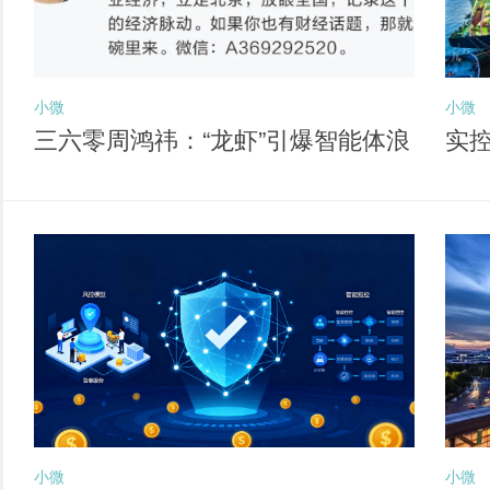
小微
小微
三六零周鸿祎：“龙虾”引爆智能体浪
实
潮 六大方向孕育新独角兽
经
小微
小微