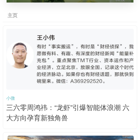
主页
小微
三六零周鸿祎：“龙虾”引爆智能体浪潮 六
大方向孕育新独角兽