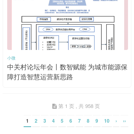
小微
中关村论坛年会丨数智赋能 为城市能源保
障打造智慧运营新思路
第 1 页 , 共 958 页
1
2
3
4
5
6
7
8
9
10
›
››