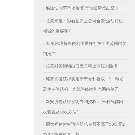
燃油性能车市场萎缩 奇瑞逆势抢占空白
弘景光电：影石创新是公司全景/运动相机
领域的重要客户
25项跨境贸易便利化措施将在全国范围内复
制推广
拉美对美钢铝出口因关税上调压力陡增
铭普光磁获得实用新型专利授权：“一种光
器件主体结构、光线路终端和光网络单元”
新安股份获得发明专利授权：“一种气体回
收装置及回收方法”
周大福创建申请注册总金额不高于50亿元2
026年熊猫债券计划