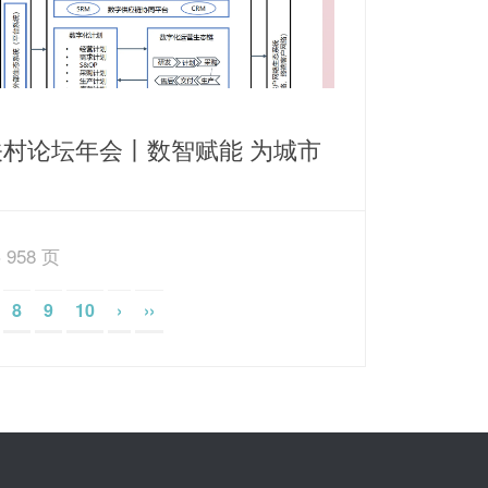
关村论坛年会丨数智赋能 为城市
源保障打造智慧运营新思路
 958 页
8
9
10
›
››