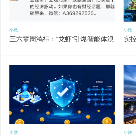
小微
小微
三六零周鸿祎：“龙虾”引爆智能体浪
实
潮 六大方向孕育新独角兽
经
小微
小微