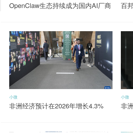
OpenClaw生态持续成为国内AI厂商
百
落地核心抓手，聚焦同类产品最低
牌
费率档的港股通互联网ETF华夏（5
20910）布局机会
小微
小微
非洲经济预计在2026年增长4.3%
非洲
元