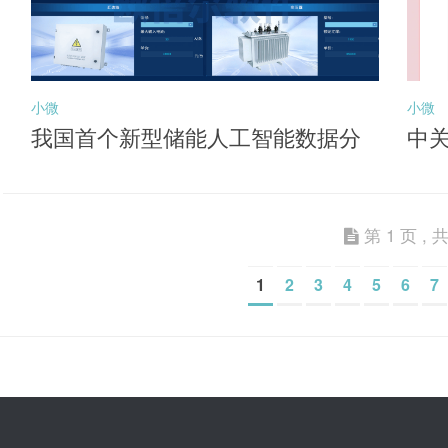
小微
小微
我国首个新型储能人工智能数据分
中
析平台投用
能
第 1 页 , 共
1
2
3
4
5
6
7