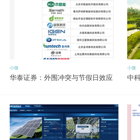
小微
小微
华泰证券：外围冲突与节假日效应
中科
或压制风险偏好 关注后续向盈利锚
深
切换