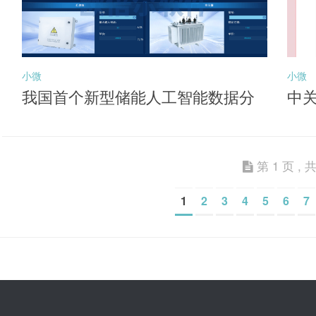
小微
小微
我国首个新型储能人工智能数据分
中
析平台投用
能
第 1 页 , 共
1
2
3
4
5
6
7