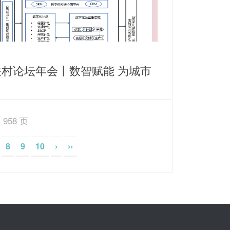
关村论坛年会丨数智赋能 为城市
源保障打造智慧运营新思路
 958 页
8
9
10
›
››