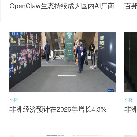
OpenClaw生态持续成为国内AI厂商
百
落地核心抓手，聚焦同类产品最低
牌
费率档的港股通互联网ETF华夏（5
20910）布局机会
小微
小微
非洲经济预计在2026年增长4.3%
非洲
元