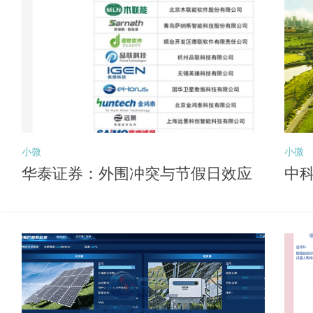
小微
小微
华泰证券：外围冲突与节假日效应
中科
或压制风险偏好 关注后续向盈利锚
深
切换