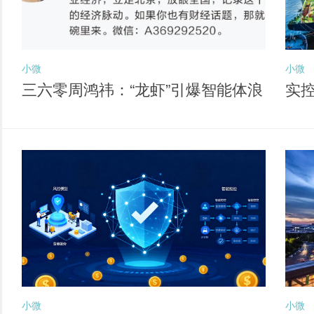
小微
小微
三六零周鸿祎：“龙虾”引爆智能体浪
实
潮 六大方向孕育新独角兽
经
小微
小微