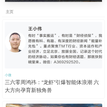
主页
小微
三六零周鸿祎：“龙虾”引爆智能体浪潮 六
大方向孕育新独角兽