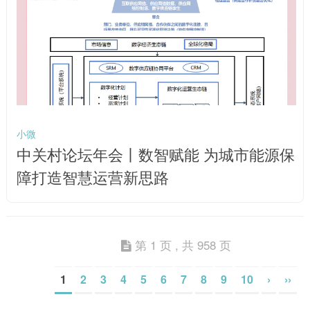
小微
中关村论坛年会丨数智赋能 为城市能源保
障打造智慧运营新思路
第 1 页 , 共 958 页
1
2
3
4
5
6
7
8
9
10
›
››