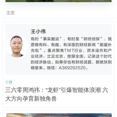
主页
小微
三六零周鸿祎：“龙虾”引爆智能体浪潮 六
大方向孕育新独角兽