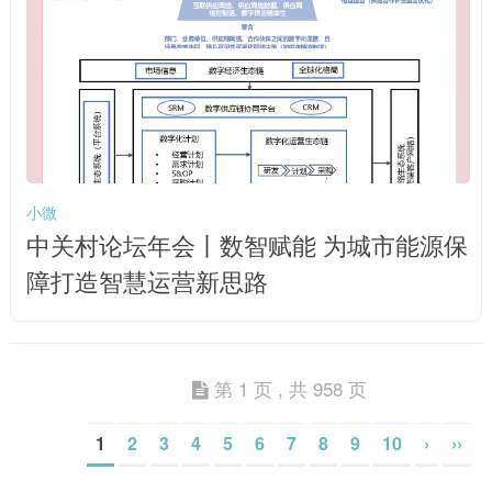
小微
中关村论坛年会丨数智赋能 为城市能源保
障打造智慧运营新思路
第 1 页 , 共 958 页
1
2
3
4
5
6
7
8
9
10
›
››