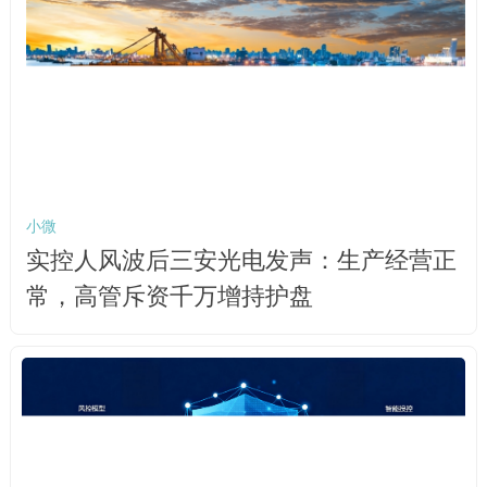
小微
实控人风波后三安光电发声：生产经营正
常，高管斥资千万增持护盘