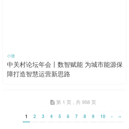
小微
中关村论坛年会丨数智赋能 为城市能源保
障打造智慧运营新思路
第 1 页 , 共 958 页
1
2
3
4
5
6
7
8
9
10
›
››