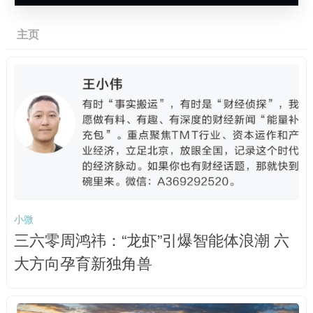
主页
小微
三六零周鸿祎：“龙虾”引爆智能体浪潮 六
大方向孕育新独角兽