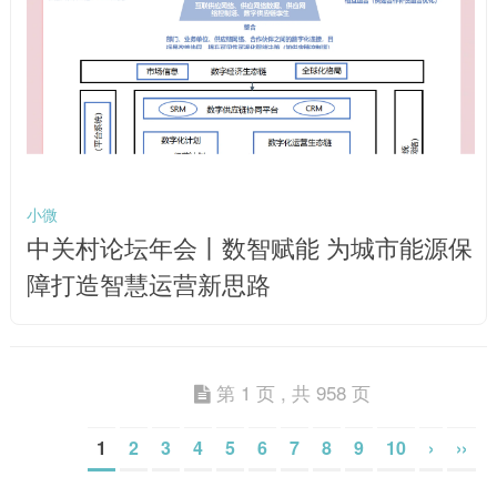
小微
中关村论坛年会丨数智赋能 为城市能源保
障打造智慧运营新思路
第 1 页 , 共 958 页
1
2
3
4
5
6
7
8
9
10
›
››