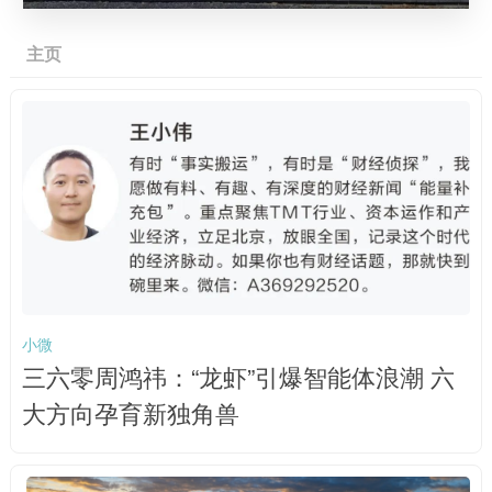
主页
小微
三六零周鸿祎：“龙虾”引爆智能体浪潮 六
大方向孕育新独角兽