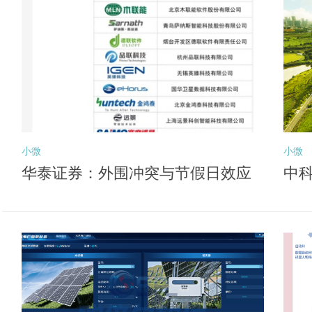
小微
小微
华泰证券：外围冲突与节假日效应
中科
或压制风险偏好 关注后续向盈利锚
深
切换