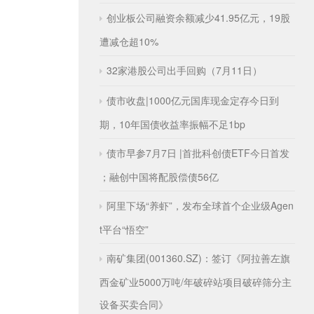
创业板公司融资余额减少41.95亿元，19股
遭减仓超10%
32家港股公司出手回购（7月11日）
债市收盘|1000亿元国库现金定存今日到
期，10年国债收益率振幅不足1bp
债市早参7月7日 |首批科创债ETF今日首发
；融创中国将配股偿债56亿
阿里下场“养虾”，发布全球首个企业级Agen
t平台“悟空”
南矿集团(001360.SZ)：签订《阿拉善左旗
西金矿业5000万吨/年破碎站项目破碎筛分主
设备买卖合同》