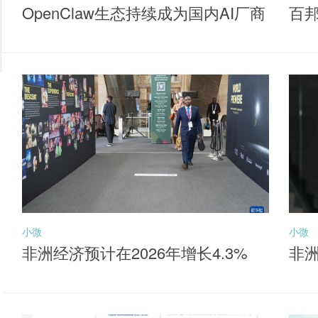
OpenClaw生态持续成为国内AI厂商
百
落地核心抓手，聚焦同类产品最低
牌
费率档的港股通互联网ETF华夏（5
20910）布局机会
小微
小微
非洲经济预计在2026年增长4.3%
非洲
元