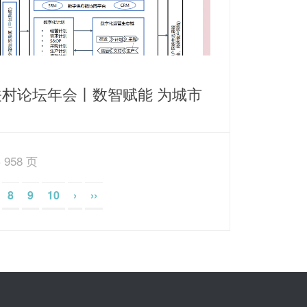
关村论坛年会丨数智赋能 为城市
源保障打造智慧运营新思路
 958 页
8
9
10
›
››