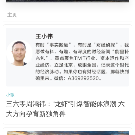
主页
小微
三六零周鸿祎：“龙虾”引爆智能体浪潮 六
大方向孕育新独角兽