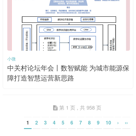
小微
中关村论坛年会丨数智赋能 为城市能源保
障打造智慧运营新思路
第 1 页 , 共 958 页
1
2
3
4
5
6
7
8
9
10
›
››