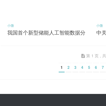
小微
小微
我国首个新型储能人工智能数据分
中
析平台投用
能
第 1 页 , 共
1
2
3
4
5
6
7