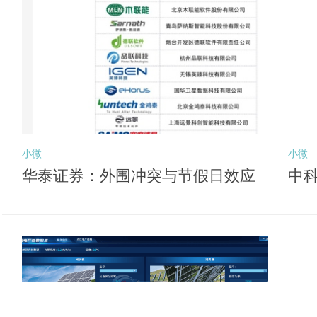
小微
小微
华泰证券：外围冲突与节假日效应
中科
或压制风险偏好 关注后续向盈利锚
深
切换