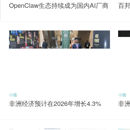
OpenClaw生态持续成为国内AI厂商
百
落地核心抓手，聚焦同类产品最低
牌
费率档的港股通互联网ETF华夏（5
20910）布局机会
小微
小微
非洲经济预计在2026年增长4.3%
非洲
元