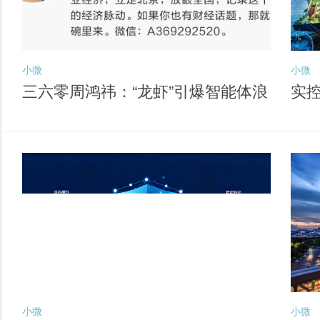
小微
小微
三六零周鸿祎：“龙虾”引爆智能体浪
实
潮 六大方向孕育新独角兽
经
小微
小微