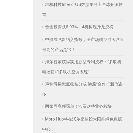
群核科技InteriorGS数据集登上全球开源榜
首
合金投资跌6.93%，4机构现身龙虎榜
中航成飞新纳入指数，全市场航空航天含量
最高的产品是它！
海尔智家获得实用新型专利授权：“多联机
电控箱和多联机空调系统”
声称亏损兜底收益分成 港股“合作打新”陷阱
多
两家券商领罚单！涉及这些业务板块
Moro Hub将在沃尔桑建设太阳能绿色数据
中心