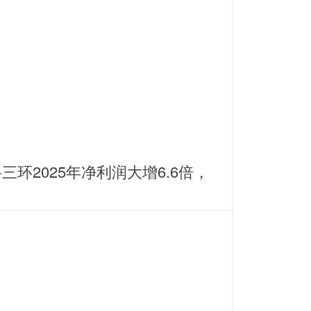
三环2025年净利润大增6.6倍，
耕稀土永磁主业谋划纵横发展