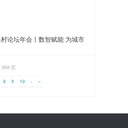
关村论坛年会丨数智赋能 为城市
源保障打造智慧运营新思路
 958 页
8
9
10
›
››