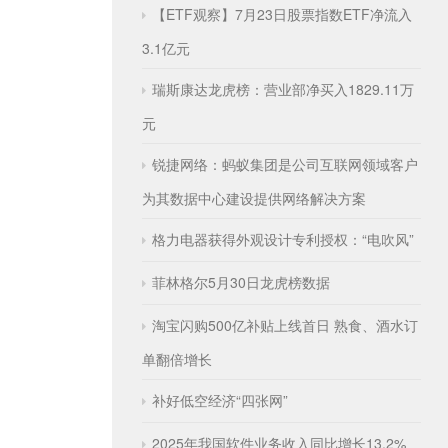
【ETF观察】7月23日股票指数ETF净流入
3.1亿元
瑞斯康达龙虎榜：营业部净买入1829.11万
元
锐捷网络：蚂蚁集团是公司互联网领域客户
为其数据中心建设提供网络解决方案
格力电器获得外观设计专利授权：“电吹风”
菲林格尔5月30日龙虎榜数据
淘宝闪购500亿补贴上线首日 熟食、酒水订
单翻倍增长
补好低空经济“四张网”
2025年我国软件业务收入同比增长13.2%