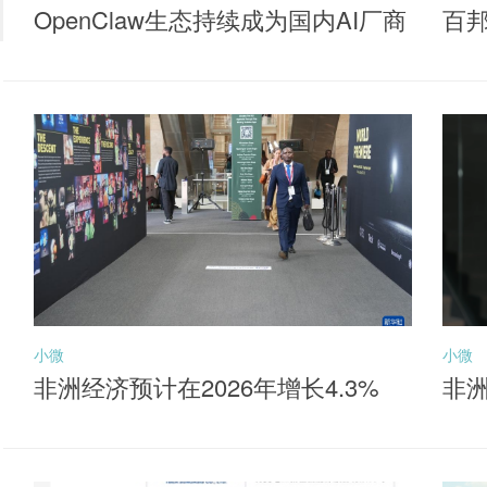
OpenClaw生态持续成为国内AI厂商
百
落地核心抓手，聚焦同类产品最低
牌
费率档的港股通互联网ETF华夏（5
20910）布局机会
小微
小微
非洲经济预计在2026年增长4.3%
非洲
元