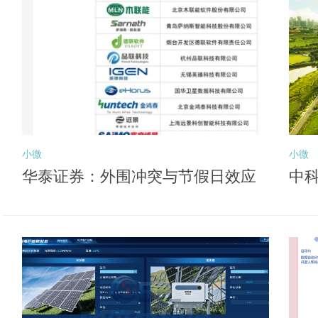
小微
小微
华泰证券：外围冲突与节假日效应
中科
或压制风险偏好 关注后续向盈利锚
深
切换