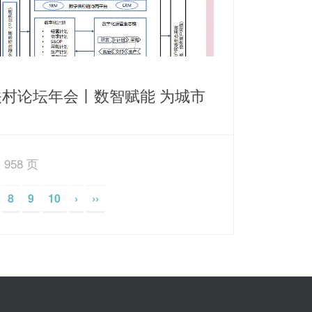
关村论坛年会丨数智赋能 为城市
源保障打造智慧运营新思路
 958 页
8
9
10
›
››