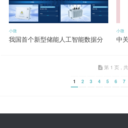
小微
小微
我国首个新型储能人工智能数据分
中
析平台投用
能
第 1 页 , 共
1
2
3
4
5
6
7