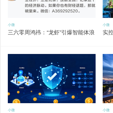
小微
小微
三六零周鸿祎：“龙虾”引爆智能体浪
实
潮 六大方向孕育新独角兽
经
小微
小微