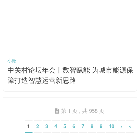
小微
中关村论坛年会丨数智赋能 为城市能源保
障打造智慧运营新思路
第 1 页 , 共 958 页
1
2
3
4
5
6
7
8
9
10
›
››