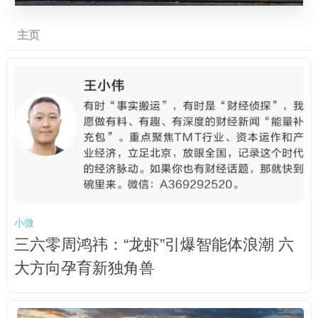
主页
小微
三六零周鸿祎：“龙虾”引爆智能体浪潮 六
大方向孕育新独角兽