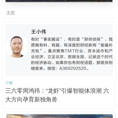
主页
小微
三六零周鸿祎：“龙虾”引爆智能体浪潮 六
大方向孕育新独角兽