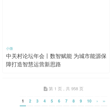
小微
中关村论坛年会丨数智赋能 为城市能源保
障打造智慧运营新思路
第 1 页 , 共 958 页
1
2
3
4
5
6
7
8
9
10
›
››